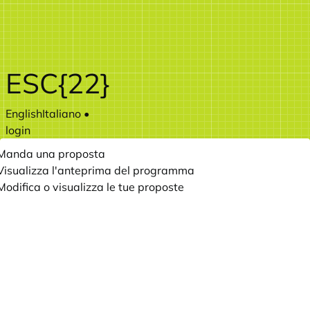
Vai al contenuto principale
ESC{22}
English
Italiano
•
login
Manda una proposta
Visualizza l'anteprima del programma
Modifica o visualizza le tue proposte